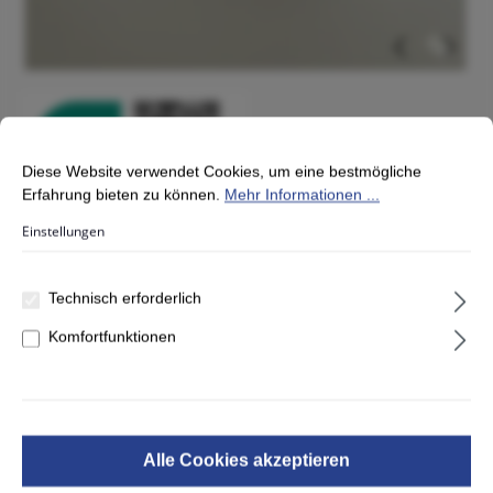
Cookie-Voreinstellungen
Diese Website verwendet Cookies, um eine bestmögliche Erfahrung
Diese Website verwendet Cookies, um eine bestmögliche
Erfahrung bieten zu können.
Mehr Informationen ...
Einstellungen
Matratzenauflage Klapptopper
Technisch erforderlich
Campingtopper & Reisetopper
Komfortfunktionen
Barletta 60x190x6 cm
139,99 €*
Inhalt:
1 Stück
Alle Cookies akzeptieren
*Preise inkl. MwSt. zzgl. Versandkosten