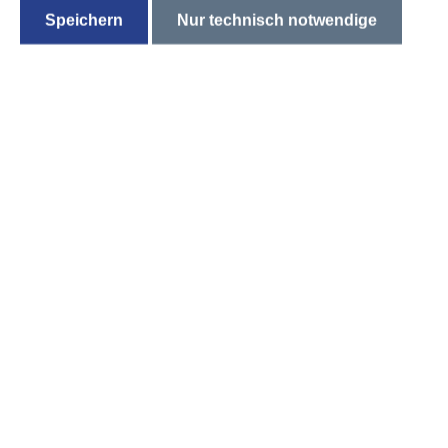
Speichern
Nur technisch notwendige
Lattenrost verstellbar Mova Box Bettkasten KF
Prod.-Nr.: 70087-901-28-9020075
Größe:
90x200 cm
+ 5 Zonen mit flexiblen 28 Leisten
+ Höhe 7 cm
+ Kopf+ Fußteilverstellung, Bettkasten-Funktion