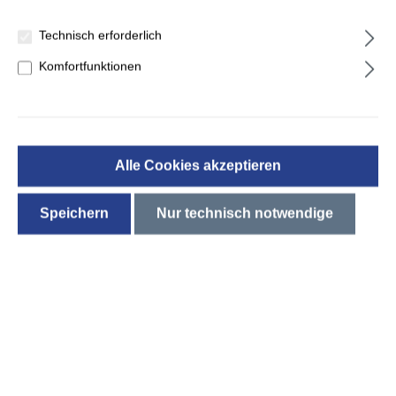
Technisch erforderlich
Komfortfunktionen
Kaltschaummatratze Vicente 7 -
Zonen
Alle Cookies akzeptieren
1.249,98 €*
Speichern
Nur technisch notwendige
*Preise inkl. MwSt. zzgl. Versandkosten
Diesen Artikel liefern wir ausschließlich nach Berlin und Umland
Lieferzeitraum zwischen 17.08.2026 und 24.08.2026
auswählen
Größe
80x200 cm
90x200 cm
100x200 cm