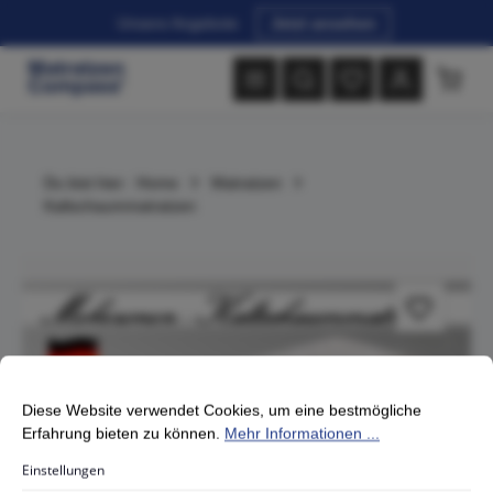
Unsere Angebote
Jetzt ansehen
alt springen
Waren
Du bist hier:
Home
Matratzen
Kaltschaummatratzen
Bildergalerie überspringen
Cookie-Voreinstellungen
Diese Website verwendet Cookies, um eine bestmögliche Erfahrung
Diese Website verwendet Cookies, um eine bestmögliche
Erfahrung bieten zu können.
Mehr Informationen ...
Einstellungen