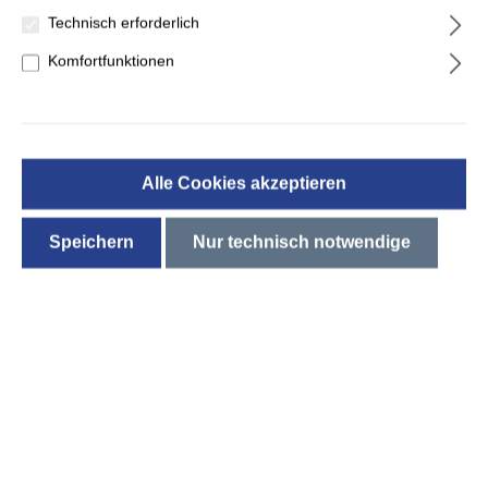
Technisch erforderlich
Komfortfunktionen
Sofort lieferbar
Alle Cookies akzeptieren
Kinder Faltmatratze Bambini weinrot 60x120x6 cm
Speichern
Nur technisch notwendige
Prod.-Nr.: 70092-100-060120-80444-30
+ für den kleinen Besuch + klappbare Spielwiese + schnell
verstaubar, 6cm
24,99 €*
Jetzt kaufen
Mehr Auswahl