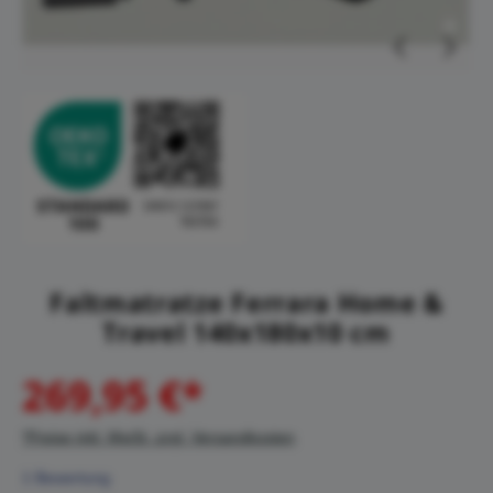
Faltmatratze Ferrara Home &
Travel 140x180x10 cm
269,95 €*
*Preise inkl. MwSt. zzgl. Versandkosten
1 Bewertung